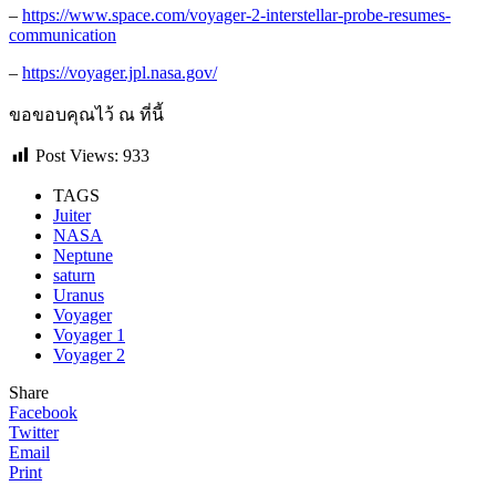
–
https://www.space.com/voyager-2-interstellar-probe-resumes-
communication
–
https://voyager.jpl.nasa.gov/
ขอขอบคุณไว้ ณ ที่นี้
Post Views:
933
TAGS
Juiter
NASA
Neptune
saturn
Uranus
Voyager
Voyager 1
Voyager 2
Share
Facebook
Twitter
Email
Print