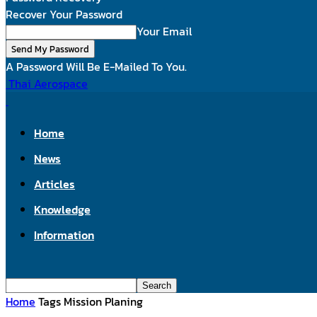
Recover Your Password
Your Email
A Password Will Be E-Mailed To You.
Thai Aerospace
Home
News
Articles
Knowledge
Information
Home
Tags
Mission Planing