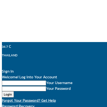
C
34.7
THAILAND
Sign In
Welcome! Log Into Your Account
Your Username
Your Password
Forgot Your Password? Get Help
Password Recovery