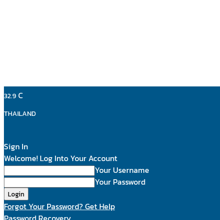
C
32.9
THAILAND
Sign In
Welcome! Log Into Your Account
Your Username
Your Password
Forgot Your Password? Get Help
Password Recovery