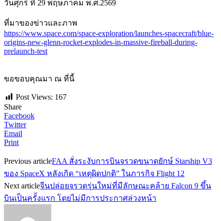
วันศุกร์ ที่ 29 พฤษภาคม พ.ศ.2569
ที่มาของข่าวและภาพ
https://www.space.com/space-exploration/launches-spacecraft/blue-
origins-new-glenn-rocket-explodes-in-massive-fireball-during-
prelaunch-test
ขอขอบคุณมา ณ ที่นี้
Post Views:
167
Share
Facebook
Twitter
Email
Print
Previous article
FAA สั่งระงับการบินจรวดขนาดยักษ์ Starship V3
ของ SpaceX หลังเกิด “เหตุผิดปกติ” ในภารกิจ Flight 12
Next article
จีนปล่อยจรวดรุ่นใหม่ที่มีลักษณะคล้าย Falcon 9 ขึ้น
บินเป็นครั้งแรก โดยไม่มีการประกาศล่วงหน้า