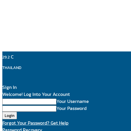
C
29.2
THAILAND
Sign In
Welcome! Log Into Your Account
Your Username
Your Password
Forgot Your Password? Get Help
Password Recovery