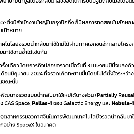
ด้พยายามนำบูสเตอร์กลับมาลงจอดในการบินปฐมฤกษ์เมื่อเดือนธั
 ซึ่งมีสำนักงานใหญ่ในกรุงปักกิ่ง ก็มีผลการทดสอบในลักษณะเด
มเป้าหมาย
คโนโลยีจรวดนำกลับมาใช้ใหม่ได้ผ่านภาคเอกชนอีกหลายโครงกา
มาใช้งานซ้ำได้เช่นกัน
ครั้งเดียว โดยภารกิจปล่อยจรวดเมื่อวันที่ 3 เมษายนปีนี้จบลงด
่อเดือนมิถุนายน 2024 ที่จรวดเกิดทะยานขึ้นโดยไม่ได้ตั้งใจระหว่
นขณะนั้น
ังพัฒนาจรวดแบบนำกลับมาใช้ใหม่ได้บางส่วน (Partially Reus
ง CAS Space,
Pallas-1
ของ Galactic Energy และ
Nebula-1
มข้นของอุตสาหกรรมอวกาศจีนในการพัฒนาเทคโนโลยีจรวดนำกลับมา
โลกอย่าง SpaceX ในอนาคต