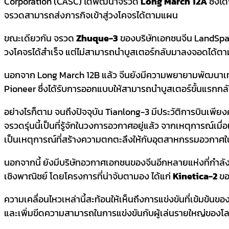
Corporation (CASC) ได้พัฒนาจรวด
Long March 12A
ซึ่งไ
จรวดสามารถส่งภารกิจเข้าสู่วงโคจรได้ตามแผน
ขณะเดียวกัน จรวด
Zhuque-3
ของบริษัทเอกชนจีน LandSpace
วงโคจรได้สำเร็จ แต่ไม่สามารถนำบูสเตอร์กลับมาลงจอดได้ตา
นอกจาก Long March 12B แล้ว จีนยังมีความพยายามพัฒนาเท
Pioneer ซึ่งได้รับการออกแบบให้สามารถนำบูสเตอร์ขั้นแรกกลับ
อย่างไรก็ตาม จนถึงปัจจุบัน Tianlong-3 มีประวัติการบินเพียง
จรวดรุ่นนี้เป็นที่รู้จักในวงการอวกาศอยู่แล้ว จากเหตุการณ์เมื
เป็นเหตุการณ์ที่สร้างความตกตะลึงให้กับอุตสาหกรรมอวกาศใ
นอกจากนี้ ยังมีบริษัทอวกาศเอกชนของจีนอีกหลายแห่งที่กำล
เชิงพาณิชย์ โดยโครงการที่น่าจับตามอง ได้แก่
Kinetica-2
ขอ
ความเคลื่อนไหวเหล่านี้สะท้อนให้เห็นถึงการแข่งขันที่เข้
และเพิ่มขีดความสามารถในการแข่งขันกับผู้เล่นรายใหญ่ของ