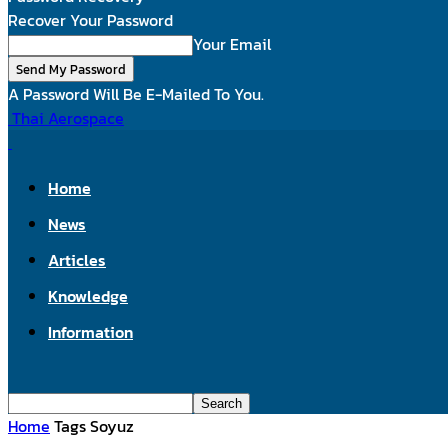
Recover Your Password
Your Email
A Password Will Be E-Mailed To You.
Thai Aerospace
Home
News
Articles
Knowledge
Information
Home
Tags
Soyuz