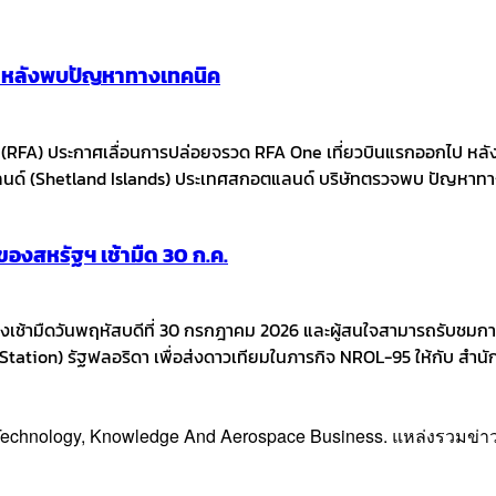
ก หลังพบปัญหาทางเทคนิค
g (RFA) ประกาศเลื่อนการปล่อยจรวด RFA One เที่ยวบินแรกออกไป
นด์ (Shetland Islands) ประเทศสกอตแลนด์ บริษัทตรวจพบ ปัญหาทางเ
งสหรัฐฯ เช้ามืด 30 ก.ค.
เช้ามืดวันพฤหัสบดีที่ 30 กรกฎาคม 2026 และผู้สนใจสามารถรับชมการ
ation) รัฐฟลอริดา เพื่อส่งดาวเทียมในภารกิจ NROL-95 ให้กับ สำน
, Technology, Knowledge And Aerospace Business. แหล่งรวมข