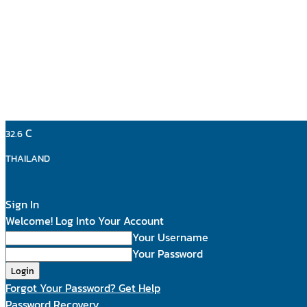
C
32.6
THAILAND
Sign In
Welcome! Log Into Your Account
Your Username
Your Password
Forgot Your Password? Get Help
Password Recovery