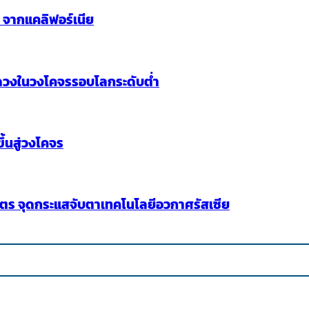
9 จากแคลิฟอร์เนีย
 ดวงในวงโคจรรอบโลกระดับต่ำ
้นสู่วงโคจร
มตร จุดกระแสจับตาเทคโนโลยีอวกาศรัสเซีย