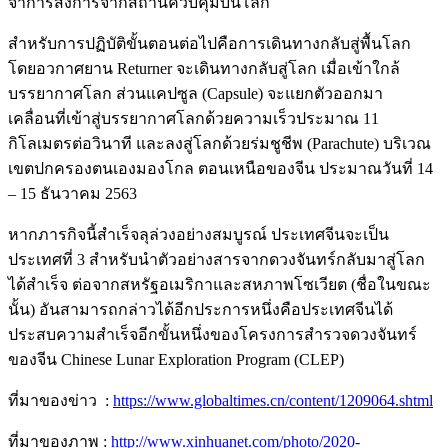
จาการสั่งการจากสถานีควบคุมบนโลก
สำหรับการปฏิบัติขั้นตอนต่อไปคือการเดินทางกลับสู่พื้นโลก
โดยอวกาศยาน Returner จะเดินทางกลับสู่โลก เมื่อเข้าใกล้
บรรยากาศโลก ส่วนแคปซูล (Capsule) จะแยกตัวออกมา
เคลื่อนที่เข้าสู่บรรยากาศโลกด้วยความเร็วประมาณ 11
กิโลเมตรต่อวินาที และลงสู่โลกด้วยร่มชูชีพ (Parachute) บริเวณ
เขตปกครองตนเองมองโกล ตอนเหนือของจีน ประมาณวันที่ 14
– 15 ธันวาคม 2563
หากภารกิจนี้สำเร็จลุล่วงอย่างสมบูรณ์ ประเทศจีนจะเป็น
ประเทศที่ 3 สำหรับนำตัวอย่างสารจากดวงจันทร์กลับมาสู่โลก
ได้สำเร็จ ต่อจากสหรัฐอเมริกาและสหภาพโซเวียต (ชื่อในขณะ
นั้น) อันสามารถกล่าวได้อีกประการหนึ่งคือประเทศจีนได้
ประสบความสำเร็จอีกขั้นหนึ่งของโครงการสำรวจดวงจันทร์
ของจีน Chinese Lunar Exploration Program (CLEP)
ที่มาของข่าว :
h
ttps://www.globaltimes.cn/content/1209064.shtml
ที่มาของภาพ :
http://www.xinhuanet.com/photo/2020-