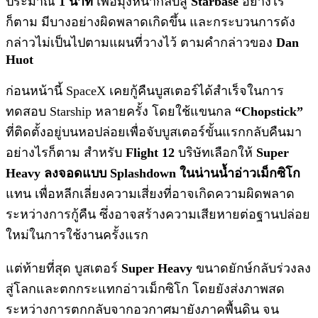
ประมาณ
1 นาที
เพื่อมุ่งหน้ากลับสู่
Starbase
อย่างไร
ก็ตาม มีบางอย่างผิดพลาดเกิดขึ้น และกระบวนการดัง
กล่าวไม่เป็นไปตามแผนที่วางไว้ ตามคำกล่าวของ
Dan
Huot
ก่อนหน้านี้ SpaceX เคยกู้คืนบูสเตอร์ได้สำเร็จในการ
ทดสอบ Starship หลายครั้ง โดยใช้แขนกล
“Chopstick”
ที่ติดตั้งอยู่บนหอปล่อยเพื่อจับบูสเตอร์ขั้นแรกกลับคืนมา
อย่างไรก็ตาม สำหรับ
Flight 12
บริษัทเลือกให้
Super
Heavy ลงจอดแบบ Splashdown ในน่านน้ำอ่าวเม็กซิโก
แทน เพื่อหลีกเลี่ยงความเสี่ยงที่อาจเกิดความผิดพลาด
ระหว่างการกู้คืน ซึ่งอาจสร้างความเสียหายต่อฐานปล่อย
ใหม่ในการใช้งานครั้งแรก
แต่ท้ายที่สุด บูสเตอร์
Super Heavy
ขนาดยักษ์กลับร่วงลง
สู่โลกและตกกระแทกอ่าวเม็กซิโก โดยยังส่งภาพสด
ระหว่างการตกกลับจากอวกาศมายังภาคพื้นดิน จน