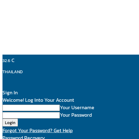
C
32.6
THAILAND
Sign In
Welcome! Log Into Your Account
Your Username
Your Password
Forgot Your Password? Get Help
Password Recovery