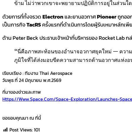
ข้าม ไม่ว่าพวกเขาจะพยายามปฏิบัติการอยู่ในส่วน
ด้วยการที่ทั้งจรวด
Electron
และยานอวกาศ
Pioneer
ถูกออก
เป็นภารกิจ
TacRS
ครั้งแรกที่ดำเนินการโดยผู้รับเหมาหลักเ
ด้าน Peter Beck ประธานเจ้าหน้าที่บริหารของ Rocket Lab กล่
“นี่คือภาพสะท้อนของอำนาจอวกาศยุคใหม่ — ความ
ภูมิใจที่ได้ส่งมอบขีดความสามารถด้านอวกาศแห่งอนา
เรียบเรียง : ทีมงาน Thai Aerospace
วันพุธ ที่ 24 มิถุนายน พ.ศ.2569
ที่มาของข่าวและภาพ
Https://www.space.com/space-Exploration/launches-Space
ขอขอบคุณมา ณ ที่นี้
Post Views:
101