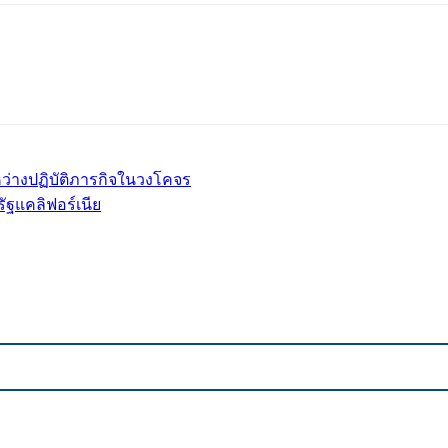
l
Print
หว่างปฏิบัติภารกิจในวงโคจร
ัฐแคลิฟอร์เนีย