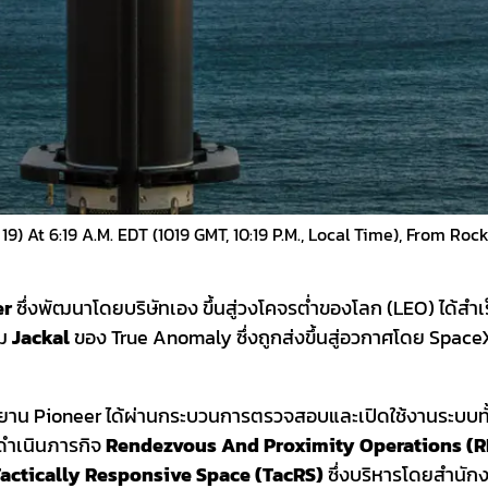
9) At 6:19 A.m. EDT (1019 GMT, 10:19 P.m., Local Time), From Ro
er
ซึ่งพัฒนาโดยบริษัทเอง ขึ้นสู่วงโคจรต่ำของโลก (LEO) ได้สำ
ยม
Jackal
ของ True Anomaly ซึ่งถูกส่งขึ้นสู่อวกาศโดย SpaceX 
่า ยาน Pioneer ได้ผ่านกระบวนการตรวจสอบและเปิดใช้งานระบบทั
ะดำเนินภารกิจ
Rendezvous And Proximity Operations (
actically Responsive Space (TacRS)
ซึ่งบริหารโดยสำนัก