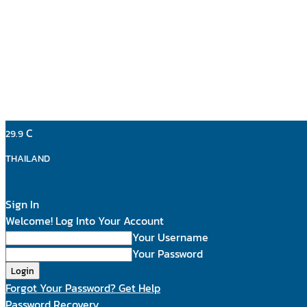
C
29.9
THAILAND
Sign In
Welcome! Log Into Your Account
Your Username
Your Password
Forgot Your Password? Get Help
Password Recovery