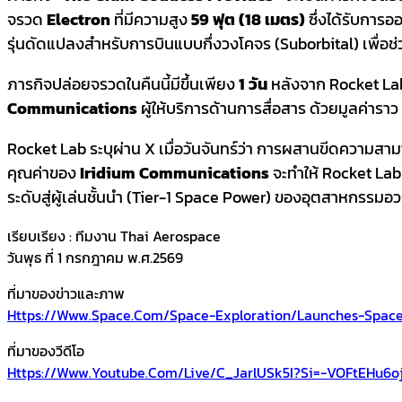
จรวด
Electron
ที่มีความสูง
59 ฟุต (18 เมตร)
ซึ่งได้รับการ
รุ่นดัดแปลงสำหรับการบินแบบกึ่งวงโคจร (Suborbital) เพื่อช
ภารกิจปล่อยจรวดในคืนนี้มีขึ้นเพียง
1 วัน
หลังจาก Rocket Lab เ
Communications
ผู้ให้บริการด้านการสื่อสาร ด้วยมูลค่าราว
Rocket Lab ระบุผ่าน X เมื่อวันจันทร์ว่า การผสานขีดความส
คุณค่าของ
Iridium Communications
จะทำให้ Rocket Lab
ระดับสู่ผู้เล่นชั้นนำ (Tier-1 Space Power) ของอุตสาหกรรมอ
เรียบเรียง : ทีมงาน Thai Aerospace
วันพุธ ที่ 1 กรกฎาคม พ.ศ.2569
ที่มาของข่าวและภาพ
Https://www.space.com/space-Exploration/launches-Spacec
ที่มาของวีดีโอ
Https://www.youtube.com/live/C_JarlUSk5I?si=-VOFtEHu6o