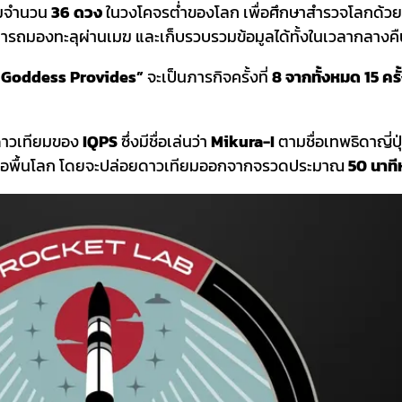
ียมจำนวน
36 ดวง
ในวงโคจรต่ำของโลก เพื่อศึกษาสำรวจโลกด้ว
รถมองทะลุผ่านเมฆ และเก็บรวบรวมข้อมูลได้ทั้งในเวลากลางค
 Goddess Provides”
จะเป็นภารกิจครั้งที่
8 จากทั้งหมด 15 ครั
ดาวเทียมของ
IQPS
ซึ่งมีชื่อเล่นว่า
Mikura-I
ตามชื่อเทพธิดาญี่ปุ
ือพื้นโลก โดยจะปล่อยดาวเทียมออกจากจรวดประมาณ
50 นาที