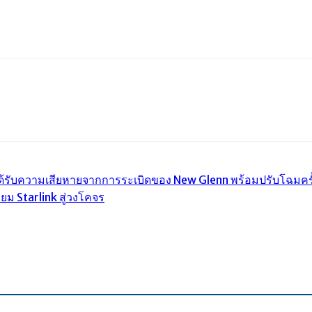
l
Print
งได้รับความเสียหายจากการระเบิดของ New Glenn พร้อมปรับโฉมครั
ียม Starlink สู่วงโคจร