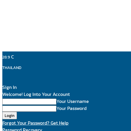
C
28.9
THAILAND
Sign In
Welcome! Log Into Your Account
Your Username
Your Password
Forgot Your Password? Get Help
Password Recovery