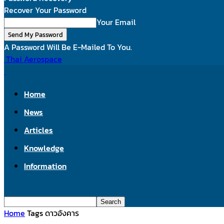
Recover Your Password
Your Email
A Password Will Be E-Mailed To You.
Thai Aerospace
Home
News
Articles
Knowledge
Information
Home
Tags
ดาวอังคาร