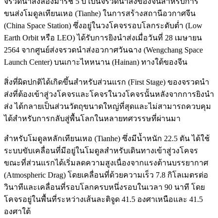
จรวดนำส่งลองมาร์ช 5 บี เป็นจรวดนำส่งของจีนสำหรับการ
ขนส่งโมดูลเทียนเหอ (Tianhe) ในการสร้างสถานีอวกาศจีน
(China Space Station) ซึ่งอยู่ในวงโคจรรอบโลกระดับต่ำ (Low
Earth Orbit หรือ LEO) ได้รับการยิงนำส่งเมื่อวันที่ 28 เมษายน
2564 จากศูนย์ส่งจรวดนำส่งอวกาศวันฉาง (Wengchang Space
Launch Center) บนเกาะไหหนาน (Hainan) ทางใต้ของจีน
สิ่งที่ผิดปกติได้เกิดขึ้นสำหรับส่วนแรก (First Stage) ของจรวดนำ
ส่งที่ต้องเข้าสู่วงโคจรและโคจรในวงโคจรนั้นหลังจากการยิงนำ
ส่ง ได้กลายเป็นส่วนวัตถุขนาดใหญ่ที่สุดและไม่สามารถควบคุม
ได้สำหรับการกลับสู่พื้นโลกในหลายทศวรรษที่ผ่านมา
สำหรับโมดูลหลักเทียนเหอ (Tianhe) ซึ่งมีน้ำหนัก 22.5 ตัน ได้ใช้
ระบบขับเคลื่อนที่มีอยู่ในโมดูลสำหรับเดินทางเข้าสู่วงโคจร
ขณะที่ส่วนแรกได้เริ่มลดความสูงเนื่องจากแรงต้านบรรยากาศ
(Atmospheric Drag) โดยเคลื่อนที่ด้วยความเร็ว 7.8 กิโลเมตรต่อ
วินาทีและเคลื่อนที่รอบโลกครบหนึ่งรอบในเวลา 90 นาที โดย
โคจรอยู่ในพื้นที่ระหว่างเส้นละติจูด 41.5 องศาเหนือและ 41.5
องศาใต้