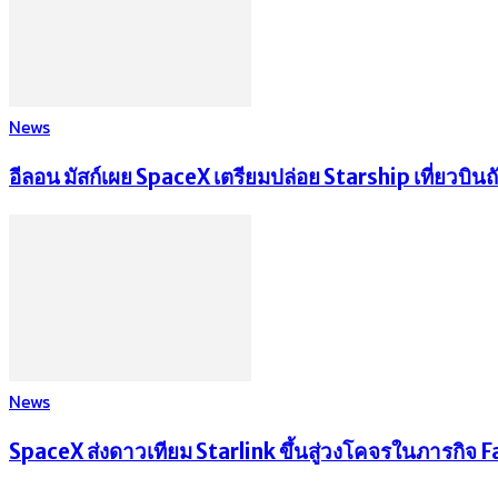
News
อีลอน มัสก์เผย SpaceX เตรียมปล่อย Starship เที่ยวบิ
News
SpaceX ส่งดาวเทียม Starlink ขึ้นสู่วงโคจรในภารกิจ Fal