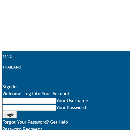
C
33.1
THAILAND
Sign In
Welcome! Log Into Your Account
Your Username
Your Password
Forgot Your Password? Get Help
Password Recovery