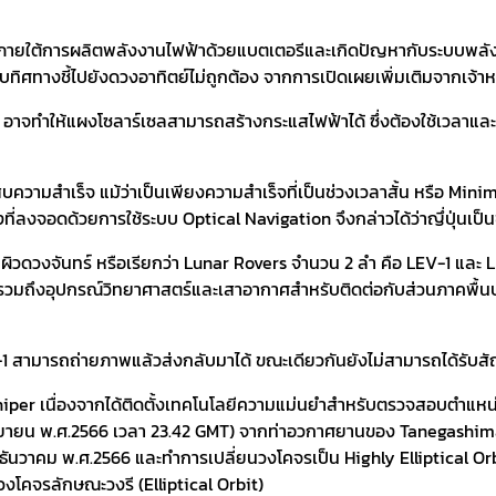
ายใต้การผลิตพลังงานไฟฟ้าด้วยแบตเตอรีและเกิดปัญหากับระบบพลังงา
ิศทางชี้ไปยังดวงอาทิตย์ไม่ถูกต้อง จากการเปิดเผยเพิ่มเติมจากเจ้าห
อาจทำให้แผงโซลาร์เซลสามารถสร้างกระแสไฟฟ้าได้ ซึ่งต้องใช้เวลาแล
ประสบความสำเร็จ แม้ว่าเป็นเพียงความสำเร็จที่เป็นช่วงเวลาสั้น หรื
่ลงจอดด้วยการใช้ระบบ Optical Navigation จึงกล่าวได้ว่าญึ่ปุ่นเป็
วดวงจันทร์ หรือเรียกว่า Lunar Rovers จำนวน 2 ลำ คือ LEV-1 และ 
วมถึงอุปกรณ์วิทยาศาสตร์และเสาอากาศสำหรับติดต่อกับส่วนภาคพื้นบน
-1 สามารถถ่ายภาพแล้วส่งกลับมาได้ ขณะเดียวกันยังไม่สามารถได้ร
Sniper เนื่องจากได้ติดตั้งเทคโนโลยีความแม่นยำสำหรับตรวจสอบตำแหน
 กันยายน พ.ศ.2566 เวลา 23.42 GMT) จากท่าอวกาศยานของ Tanegashi
ธันวาคม พ.ศ.2566 และทำการเปลี่ยนวงโคจรเป็น Highly Elliptical Or
วงโคจรลักษณะวงรี (Elliptical Orbit)