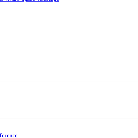
l
Print
ference