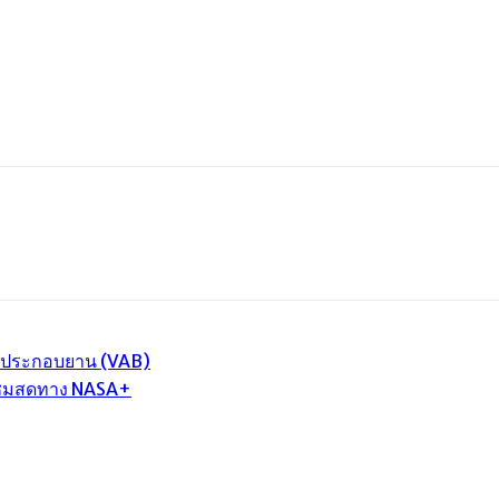
l
Print
ารประกอบยาน (VAB)
ับชมสดทาง NASA+