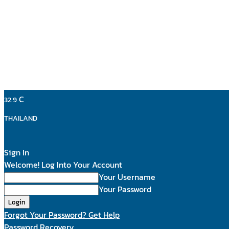
C
32.9
THAILAND
Sign In
Welcome! Log Into Your Account
Your Username
Your Password
Forgot Your Password? Get Help
Password Recovery