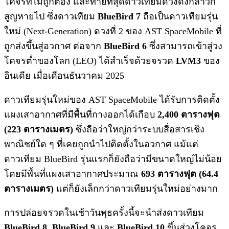
โคจรที่ไม่ถูกต้อง และท้ายที่สุดดาวเทียมดวงดังกล่าวก็
สูญหายไป ซึ่งดาวเทียม
BlueBird 7
ถือเป็นดาวเทียมรุ่น
ใหม่ (Next-Generation) ดวงที่ 2 ของ AST SpaceMobile ที่
ถูกส่งขึ้นสู่อวกาศ ต่อจาก
BlueBird 6
ซึ่งสามารถเข้าสู่วง
โคจรต่ำของโลก (LEO) ได้สำเร็จด้วยจรวด
LVM3
ของ
อินเดีย เมื่อเดือนธันวาคม 2025
ดาวเทียมรุ่นใหม่ของ AST SpaceMobile ได้รับการติดตั้ง
แผงเสาอากาศที่มีพื้นที่กางออกได้เกือบ
2,400 ตารางฟุต
(223 ตารางเมตร)
ซึ่งถือว่าใหญ่กว่าระบบสื่อสารเชิง
พาณิชย์ใด ๆ ที่เคยถูกนำไปติดตั้งในอวกาศ แม้แต่
ดาวเทียม BlueBird รุ่นแรกก็ยังถือว่ามีขนาดใหญ่ไม่น้อย
โดยมีพื้นที่แผงเสาอากาศประมาณ
693 ตารางฟุต (64.4
ตารางเมตร)
แต่ก็ยังเล็กกว่าดาวเทียมรุ่นใหม่อย่างมาก
การปล่อยจรวดในเช้าวันพุธครั้งนี้จะนำส่งดาวเทียม
BlueBird 8
,
BlueBird 9
และ
BlueBird 10
ขึ้นสู่วงโคจร