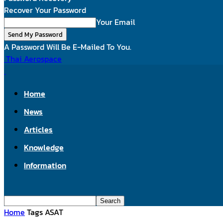
Recover Your Password
Your Email
A Password Will Be E-Mailed To You.
Thai Aerospace
Home
News
Articles
Knowledge
Information
Home
Tags
ASAT