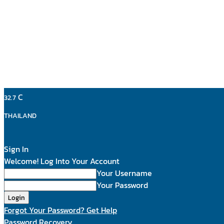
C
32.7
THAILAND
Sign In
Welcome! Log Into Your Account
Your Username
Your Password
Forgot Your Password? Get Help
Password Recovery