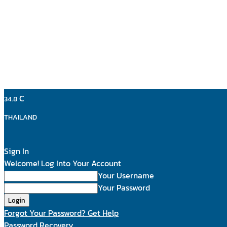
C
34.8
THAILAND
Sign In
Welcome! Log Into Your Account
Your Username
Your Password
Forgot Your Password? Get Help
Password Recovery