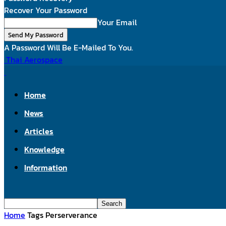
Recover Your Password
Your Email
A Password Will Be E-Mailed To You.
Thai Aerospace
Home
News
Articles
Knowledge
Information
Home
Tags
Perserverance