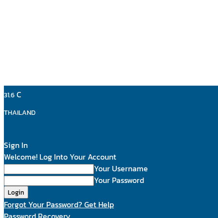
C
31.6
THAILAND
Sign In
Welcome! Log Into Your Account
Your Username
Your Password
Forgot Your Password? Get Help
Password Recovery