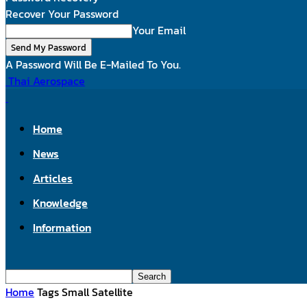
Recover Your Password
Your Email
A Password Will Be E-Mailed To You.
Thai Aerospace
Home
News
Articles
Knowledge
Information
Home
Tags
Small Satellite