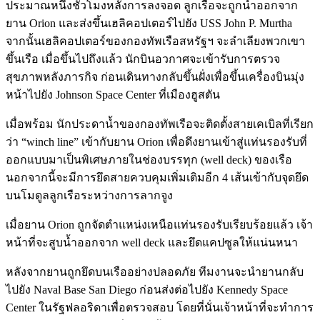
ประมาณหนึ่งชั่วโมงหลังการลงจอด ลูกเรือจะถูกนำออกจาก
ยาน Orion และส่งขึ้นเฮลิคอปเตอร์ไปยัง USS John P. Murtha
จากนั้นเฮลิคอปเตอร์ของกองทัพเรือสหรัฐฯ จะลำเลียงพวกเขา
ขึ้นเรือ เมื่อขึ้นไปถึงแล้ว นักบินอวกาศจะเข้ารับการตรวจ
สุขภาพหลังภารกิจ ก่อนเดินทางกลับขึ้นฝั่งเพื่อขึ้นเครื่องบินมุ่ง
หน้าไปยัง Johnson Space Center ที่เมืองฮูสตัน
เมื่อพร้อม นักประดาน้ำของกองทัพเรือจะติดตั้งสายเคเบิลที่เรียก
ว่า “winch line” เข้ากับยาน Orion เพื่อดึงยานเข้าสู่แท่นรองรับที่
ออกแบบมาเป็นพิเศษภายในช่องบรรทุก (well deck) ของเรือ
นอกจากนี้จะมีการยึดสายควบคุมเพิ่มเติมอีก 4 เส้นเข้ากับจุดยึด
บนโมดูลลูกเรือระหว่างการลากจูง
เมื่อยาน Orion ถูกจัดตำแหน่งเหนือแท่นรองรับเรียบร้อยแล้ว เจ้า
หน้าที่จะสูบน้ำออกจาก well deck และยึดแคปซูลให้แน่นหนา
หลังจากยานถูกยึดบนเรืออย่างปลอดภัย ทีมงานจะนำยานกลับ
ไปยัง Naval Base San Diego ก่อนส่งต่อไปยัง Kennedy Space
Center ในรัฐฟลอริดาเพื่อตรวจสอบ โดยที่นั่นเจ้าหน้าที่จะทำการ