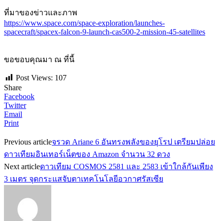
ที่มาของข่าวและภาพ
https://www.space.com/space-exploration/launches-
spacecraft/spacex-falcon-9-launch-cas500-2-mission-45-satellites
ขอขอบคุณมา ณ ที่นี้
Post Views:
107
Share
Facebook
Twitter
Email
Print
Previous article
จรวด Ariane 6 อันทรงพลังของยุโรป เตรียมปล่อย
ดาวเทียมอินเทอร์เน็ตของ Amazon จำนวน 32 ดวง
Next article
ดาวเทียม COSMOS 2581 และ 2583 เข้าใกล้กันเพียง
3 เมตร จุดกระแสจับตาเทคโนโลยีอวกาศรัสเซีย