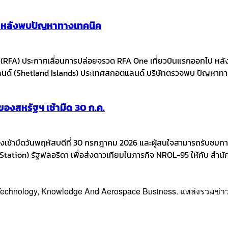
ก หลังพบปัญหาทางเทคนิค
g (RFA) ประกาศเลื่อนการปล่อยจรวด RFA One เที่ยวบินแรกออกไป
นด์ (Shetland Islands) ประเทศสกอตแลนด์ บริษัทตรวจพบ ปัญหาทางเ
งสหรัฐฯ เช้ามืด 30 ก.ค.
เช้ามืดวันพฤหัสบดีที่ 30 กรกฎาคม 2026 และผู้สนใจสามารถรับชมการ
ation) รัฐฟลอริดา เพื่อส่งดาวเทียมในภารกิจ NROL-95 ให้กับ สำน
, Technology, Knowledge And Aerospace Business. แหล่งรวมข