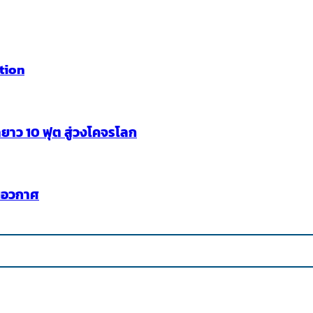
tion
าว 10 ฟุต สู่วงโคจรโลก
นอวกาศ