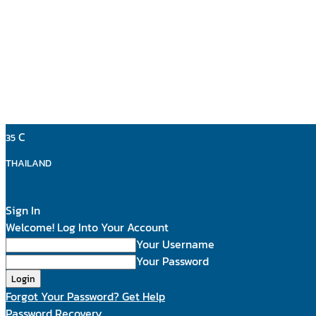
C
35
THAILAND
Sign In
Welcome! Log Into Your Account
Your Username
Your Password
Forgot Your Password? Get Help
Password Recovery