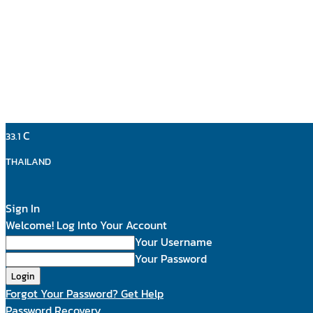
C
33.1
THAILAND
Sign In
Welcome! Log Into Your Account
Your Username
Your Password
Forgot Your Password? Get Help
Password Recovery