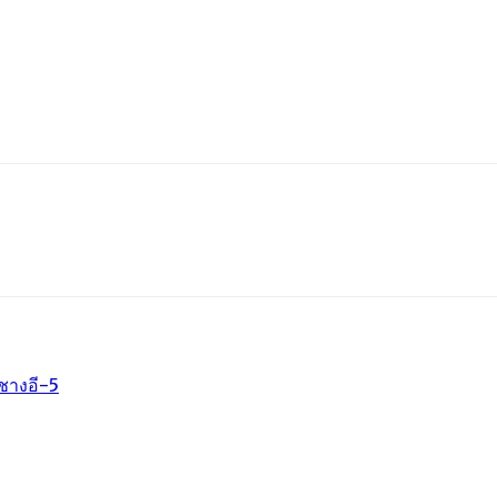
l
Print
ชางอี-5