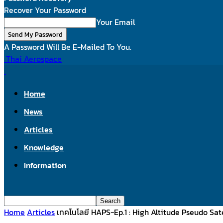
Recover Your Password
Your Email
A Password Will Be E-Mailed To You.
Thai Aerospace
Home
News
Articles
Knowledge
Information
Home
Articles
เทคโนโลยี HAPS-Ep.1 : High Altitude Pseudo Sate