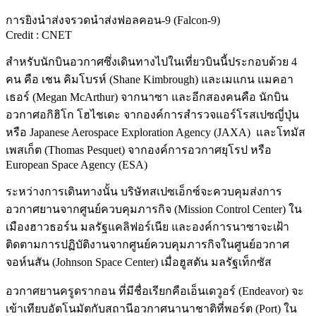
การยิงนำส่งจรวดนำส่งฟอลคอน-9 (Falcon-9)
Credit : CNET
สำหรับนักบินอวกาศซึ่งเดินทางไปในเที่ยวบินนี้ประกอบด้วย 4
คน คือ เชน คิมโบรห์ (Shane Kimbrough) และเมแกน แมคอา
เธอร์ (Megan McArthur) จากนาซา และอีกสองคนคือ นักบิน
อวกาศอกิฮิโก โฮไชเดะ จากองค์การสำรวจแอร์โรสเปซญี่ปุ่น
หรือ Japanese Aerospace Exploration Agency (JAXA) และโทมัส
เพสเก็ต (Thomas Pesquet) จากองค์การอวกาศยุโรป หรือ
European Space Agency (ESA)
ระหว่างการเดินทางนั้น บริษัทสเปซเอ็กซ์จะควบคุมส่งการ
อวกาศยานจากศูนย์ควบคุมภารกิจ (Mission Control Center) ใน
เมืองฮาวธอร์น มลรัฐแคลิฟอร์เนีย และองค์การนาซาจะเฝ้า
ติดตามการปฏิบัติงานจากศูนย์ควบคุมภารกิจในศูนย์อวกาศ
จอห์นสัน (Johnson Space Center) เมื่อฮูสตัน มลรัฐเท็กซัส
อวกาศยานครูดรากอน ที่มีชื่อเรียกคือเอ็นเดวูอร์ (Endeavor) จะ
เข้าเทียบอัตโนมัตกับสถานีอวกาศนานาชาติที่พอร์ต (Port) ใน